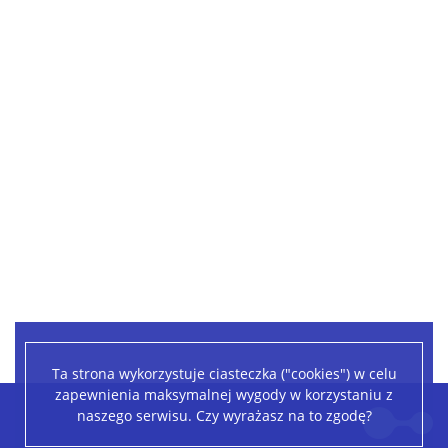
Ta strona wykorzystuje ciasteczka ("cookies") w celu
zapewnienia maksymalnej wygody w korzystaniu z
Leaflet
|
©
OpenStreetMap
contributors
naszego serwisu. Czy wyrażasz na to zgodę?
+