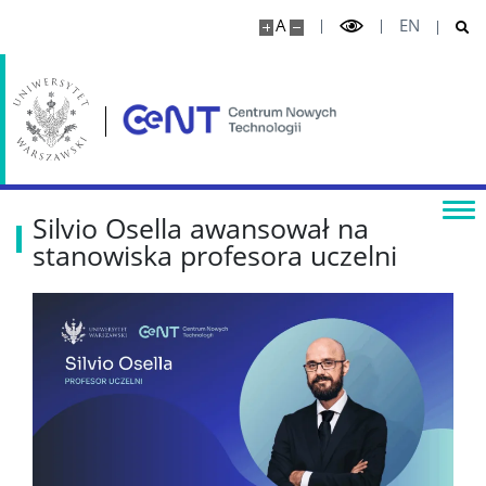
A
EN
Jednostki usługowe
Wynajem powierzchni
Serwerownia
Silvio Osella awansował na
KONTAKT
stanowiska profesora uczelni