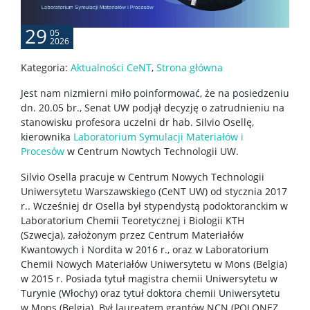
29
05
2026
Kategoria:
Aktualności CeNT
,
Strona główna
Jest nam nizmierni miło poinformować, że na posiedzeniu
dn. 20.05 br., Senat UW podjął decyzję o zatrudnieniu na
stanowisku profesora uczelni dr hab. Silvio Osellę,
kierownika
Laboratorium Symulacji Materiałów i
Procesów
w Centrum Nowtych Technologii UW.
Silvio Osella pracuje w Centrum Nowych Technologii
Uniwersytetu Warszawskiego (CeNT UW) od stycznia 2017
r.. Wcześniej dr Osella był stypendystą podoktoranckim w
Laboratorium Chemii Teoretycznej i Biologii KTH
(Szwecja), założonym przez Centrum Materiałów
Kwantowych i Nordita w 2016 r., oraz w Laboratorium
Chemii Nowych Materiałów Uniwersytetu w Mons (Belgia)
w 2015 r. Posiada tytuł magistra chemii Uniwersytetu w
Turynie (Włochy) oraz tytuł doktora chemii Uniwersytetu
w Mons (Belgia). Był laureatem grantów NCN (POLONEZ,