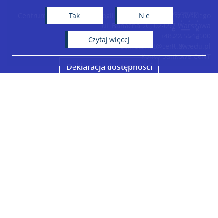
−
Tak
Nie
Centrum Nowych Technologii Uniwersytetu Warszawskiego
ul. Banacha 2C, 02-097 Warszawa
+48 22 5543600
czytaj więcej
sekretariat@cent.uw.edu.pl
Konto bankowe CeNT
Deklaracja dostępności