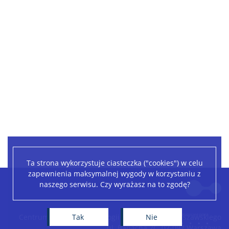
Ta strona wykorzystuje ciasteczka ("cookies") w celu
zapewnienia maksymalnej wygody w korzystaniu z
Leaflet
|
©
OpenStreetMap
contributors
naszego serwisu. Czy wyrażasz na to zgodę?
+
−
Tak
Nie
Centrum Nowych Technologii Uniwersytetu Warszawskiego
ul. Banacha 2C, 02-097 Warszawa