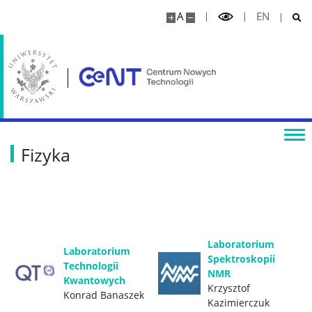
Oferty pracy
A
EN
Dokumenty rekrutacyjne
NAUKA
Laboratoria
Fizyka
Biologia
Chemia
Laboratorium
Laboratorium
Fizyka
Spektroskopii
Technologii
NMR
Kwantowych
Krzysztof
Konrad Banaszek
Medycyna
Kazimierczuk