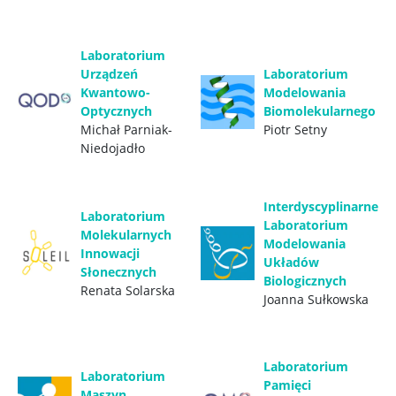
QOT
Laboratorium
Urządzeń
Laboratorium
Kwantowo-
Modelowania
Research highlights
Optycznych
Biomolekularnego
Michał Parniak-
Piotr Setny
Media
Niedojadło
Publikacje
Interdyscyplinarne
Laboratorium
Laboratorium
Molekularnych
Modelowania
Innowacji
Projekty
Układów
Słonecznych
Biologicznych
Renata Solarska
Joanna Sułkowska
Seminaria naukowe
WSPÓŁPRACA
Laboratorium
Laboratorium
Pamięci
Maszyn