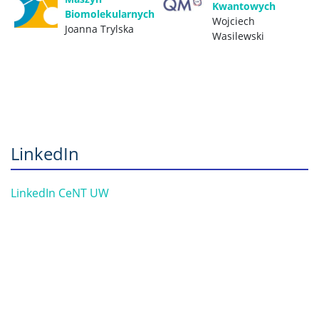
Kwantowych
Biomolekularnych
Współpraca naukowa
Wojciech
Joanna Trylska
Wasilewski
Jednostki usługowe
Wynajem powierzchni
Serwerownia
LinkedIn
KONTAKT
LinkedIn CeNT UW