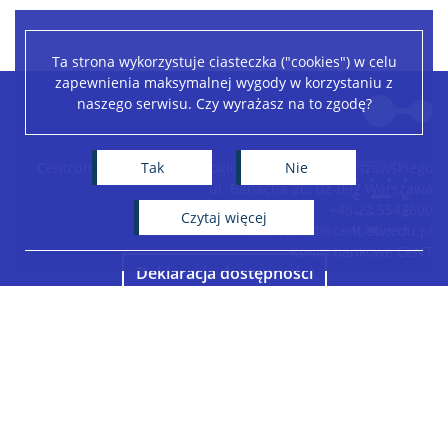
Ta strona wykorzystuje ciasteczka ("cookies") w celu
zapewnienia maksymalnej wygody w korzystaniu z
Leaflet
|
©
OpenStreetMap
contributors
naszego serwisu. Czy wyrażasz na to zgodę?
+
−
Tak
Nie
Centrum Nowych Technologii Uniwersytetu Warszawskiego
ul. Banacha 2C, 02-097 Warszawa
+48 22 5543600
czytaj więcej
sekretariat@cent.uw.edu.pl
Konto bankowe CeNT
Deklaracja dostępności