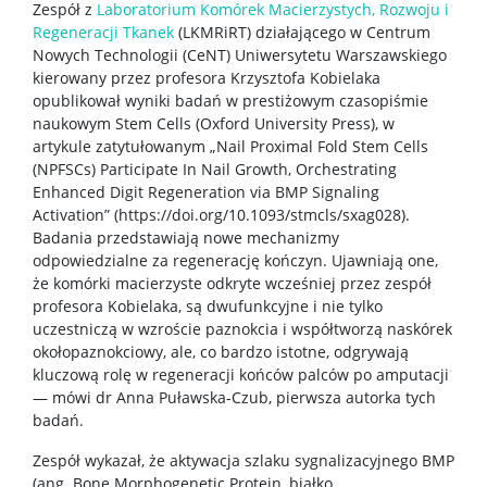
Zespół z
Laboratorium Komórek Macierzystych, Rozwoju i
Regeneracji Tkanek
(LKMRiRT) działającego w Centrum
Nowych Technologii (CeNT) Uniwersytetu Warszawskiego
kierowany przez profesora Krzysztofa Kobielaka
opublikował wyniki badań w prestiżowym czasopiśmie
naukowym Stem Cells (Oxford University Press), w
artykule zatytułowanym „Nail Proximal Fold Stem Cells
(NPFSCs) Participate In Nail Growth, Orchestrating
Enhanced Digit Regeneration via BMP Signaling
Activation” (https://doi.org/10.1093/stmcls/sxag028).
Badania przedstawiają nowe mechanizmy
odpowiedzialne za regenerację kończyn. Ujawniają one,
że komórki macierzyste odkryte wcześniej przez zespół
profesora Kobielaka, są dwufunkcyjne i nie tylko
uczestniczą w wzroście paznokcia i współtworzą naskórek
okołopaznokciowy, ale, co bardzo istotne, odgrywają
kluczową rolę w regeneracji końców palców po amputacji
— mówi dr Anna Puławska-Czub, pierwsza autorka tych
badań.
Zespół wykazał, że aktywacja szlaku sygnalizacyjnego BMP
(ang. Bone Morphogenetic Protein, białko