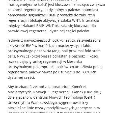
morfogenetyczne kości) jest kluczowa i znacząco zwiększa
zdolność regeneracyjną dystalnych palców, natomiast
hamowanie sygnalizacji BMP prowadzi do zaburzeń
regeneracji i blokuje aktywację szlaku WNT. Interakcja
między szlakami BMP–WNT okazała się kluczowa dla
prawidłowej regeneracji dystalnej części palców.
Jednym z najważniejszych odkryć jest to, że zwiększona
aktywność BMP w komórkach macierzystych fałdu
proksymalnego paznokcia (ang. nail proximal fold stem
cells, NPFSCs) przyspiesza odrastanie paznokci i kości,
rozszerzając granicę regeneracji w kierunku
proksymalnym po amputacji palców, co umożliwia pełną
regenerację palców nawet po usunięciu do ~60% ich
dystalnej części.
Aby to zbadać, zespół z Laboratorium Komórek
Macierzystych, Rozwoju i Regeneracji Tkanek (LKMRiRT)
działającego w Centrum Nowych Technologii (CeNT)
Uniwersytetu Warszawskiego, wygenerował trzy
niezależne linie myszy modyfikowanych genetycznie, w