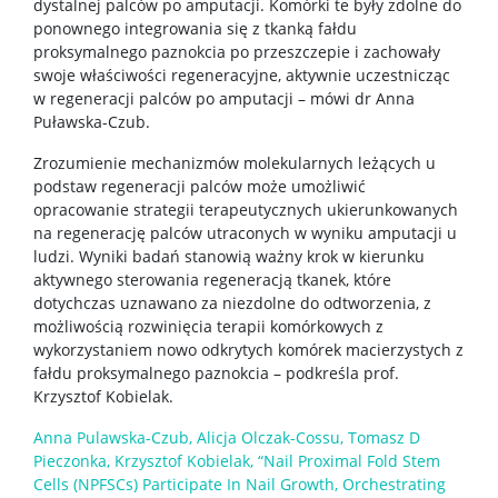
dystalnej palców po amputacji. Komórki te były zdolne do
ponownego integrowania się z tkanką fałdu
proksymalnego paznokcia po przeszczepie i zachowały
swoje właściwości regeneracyjne, aktywnie uczestnicząc
w regeneracji palców po amputacji – mówi dr Anna
Puławska-Czub.
Zrozumienie mechanizmów molekularnych leżących u
podstaw regeneracji palców może umożliwić
opracowanie strategii terapeutycznych ukierunkowanych
na regenerację palców utraconych w wyniku amputacji u
ludzi. Wyniki badań stanowią ważny krok w kierunku
aktywnego sterowania regeneracją tkanek, które
dotychczas uznawano za niezdolne do odtworzenia, z
możliwością rozwinięcia terapii komórkowych z
wykorzystaniem nowo odkrytych komórek macierzystych z
fałdu proksymalnego paznokcia – podkreśla prof.
Krzysztof Kobielak.
Anna Pulawska-Czub, Alicja Olczak-Cossu, Tomasz D
Pieczonka, Krzysztof Kobielak, “Nail Proximal Fold Stem
Cells (NPFSCs) Participate In Nail Growth, Orchestrating