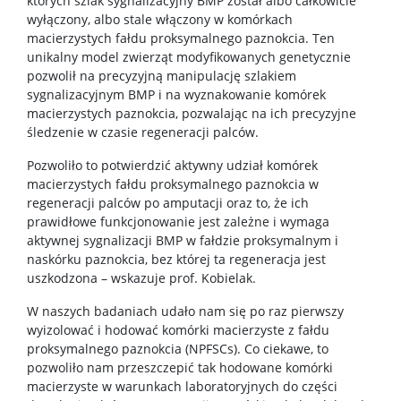
których szlak sygnalizacyjny BMP został albo całkowicie
wyłączony, albo stale włączony w komórkach
macierzystych fałdu proksymalnego paznokcia. Ten
unikalny model zwierząt modyfikowanych genetycznie
pozwolił na precyzyjną manipulację szlakiem
sygnalizacyjnym BMP i na wyznakowanie komórek
macierzystych paznokcia, pozwalając na ich precyzyjne
śledzenie w czasie regeneracji palców.
Pozwoliło to potwierdzić aktywny udział komórek
macierzystych fałdu proksymalnego paznokcia w
regeneracji palców po amputacji oraz to, że ich
prawidłowe funkcjonowanie jest zależne i wymaga
aktywnej sygnalizacji BMP w fałdzie proksymalnym i
naskórku paznokcia, bez której ta regeneracja jest
uszkodzona – wskazuje prof. Kobielak.
W naszych badaniach udało nam się po raz pierwszy
wyizolować i hodować komórki macierzyste z fałdu
proksymalnego paznokcia (NPFSCs). Co ciekawe, to
pozwoliło nam przeszczepić tak hodowane komórki
macierzyste w warunkach laboratoryjnych do części