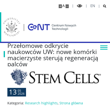
A
EN
Przełomowe odkrycie
naukowców UW: nowe komórki
macierzyste sterują regeneracją
palców
13
05
2026
Kategoria:
Research highlights
,
Strona główna