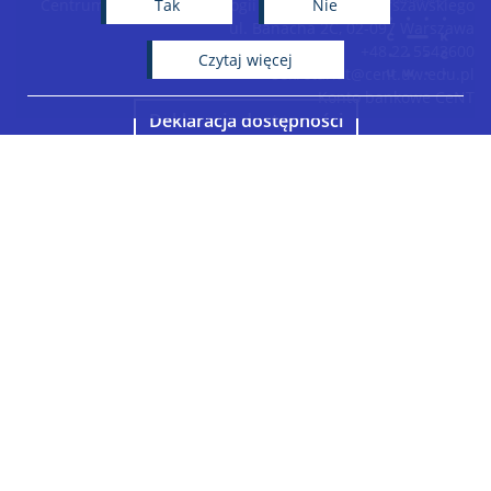
Tak
Nie
Centrum Nowych Technologii Uniwersytetu Warszawskiego
ul. Banacha 2C, 02-097 Warszawa
+48 22 5543600
czytaj więcej
sekretariat@cent.uw.edu.pl
Konto bankowe CeNT
Deklaracja dostępności