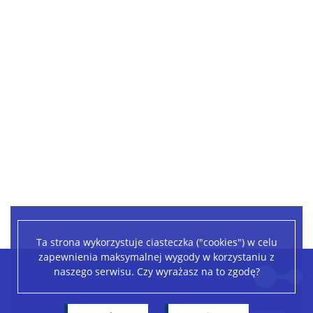
Ta strona wykorzystuje ciasteczka ("cookies") w celu
zapewnienia maksymalnej wygody w korzystaniu z
Leaflet
|
©
OpenStreetMap
contributors
naszego serwisu. Czy wyrażasz na to zgodę?
+
−