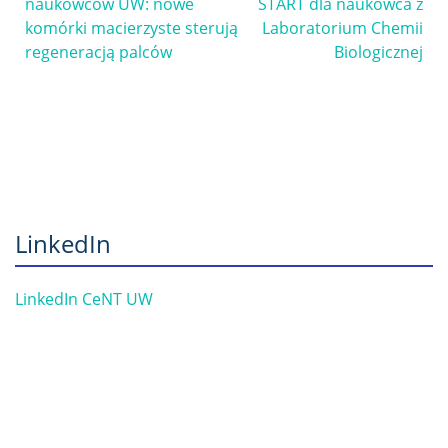
naukowców UW: nowe
START dla naukowca z
komórki macierzyste sterują
Laboratorium Chemii
regeneracją palców
Biologicznej
LinkedIn
LinkedIn CeNT UW