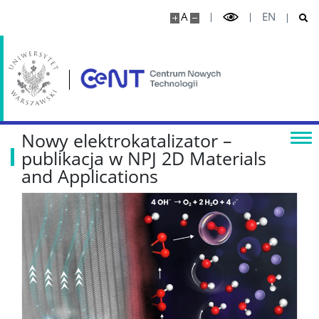
QOT
A
EN
Research highlights
Media
Nowy elektrokatalizator –
Publikacje
publikacja w NPJ 2D Materials
and Applications
Projekty
Seminaria naukowe
WSPÓŁPRACA
Współpraca naukowa