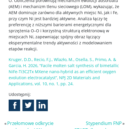
O. Obliczenia porównują mechanizm ewolucji adsorbatu
(AEM) i mechanizm tlenu sieciowego (LOM), wykazując, że
AEM dominuje zarówno dla aktywnych miejsc Ni, jak i Fe,
przy czym Ni jest bardziej aktywne. Analiza łączy tę
preferencję z niższymi barierami energetycznymi dla
sprzężenia O–O i korzystną strukturą elektronową w
miejscach Ni, zapewniając spójny obraz łączący
eksperymentalne trendy aktywności z modelowaniem
etapów reakcji.
Kruger, D.D., Recio, F.J., Wlazło, M., Osella, S., Primo, A. &
Garcia, H. 2026, “Facile molten salt synthesis of bimetallic
NiFe-Ti3C2Tx MXene nano-hybrid as an efficient oxygen
evolution electrocatalyst”, NPJ 2D Materials and
Applications, vol. 10, no. 1, pp. 24.
Udostępnij:
«
Przełomowe odkrycie
Stypendium FNP
»