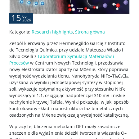
15
05
Jednostki usługowe
2026
Kategoria:
Research highlights
,
Strona główna
Wynajem powierzchni
Zespół kierowany przez Hermenegildo Garcię z Instituto
de Tecnología Química, przy udziale Mateusza Wlazło i
Serwerownia
Silvio Oselli z
Laboratorium Symulacji Materiałów i
Procesów
w Centrum Nowych Technologii, przedstawia
nowy elektrokatalizator oparty na MXenie, który poprawia
KONTAKT
wydajność wydzielania tlenu. Nanohybryda NiFe–Ti₃C₂Clₓ,
uzyskana w wyniku jednoetapowej syntezy w stopionej
soli, wykazuje optymalną aktywność przy stosunku Ni:Fe
wynoszącym 1:1, osiągając nadpotencjał 310 mV i niskie
nachylenie krzywej Tafela. Wyniki pokazują, w jaki sposób
kontrolowany skład i nanostruktura faz bimetalicznych
osadzonych na MXene zwiększają wydajność katalityczną.
W pracy tej bliczenia metodami DFT miały zasadnicze
znaczenie dla wyjaśnienia ścieżki tworzenia wiązania O–