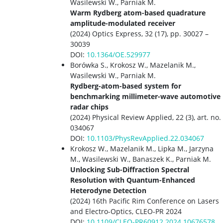
Wasilewski W., Parniak M.
Warm Rydberg atom-based quadrature
amplitude-modulated receiver
(2024) Optics Express, 32 (17), pp. 30027 –
30039
DOI:
10.1364/OE.529977
Borówka S., Krokosz W., Mazelanik M.,
Wasilewski W., Parniak M.
Rydberg-atom-based system for
benchmarking millimeter-wave automotive
radar chips
(2024) Physical Review Applied, 22 (3), art. no.
034067
DOI:
10.1103/PhysRevApplied.22.034067
Krokosz W., Mazelanik M., Lipka M., Jarzyna
M., Wasilewski W., Banaszek K., Parniak M.
Unlocking Sub-Diffraction Spectral
Resolution with Quantum-Enhanced
Heterodyne Detection
(2024) 16th Pacific Rim Conference on Lasers
and Electro-Optics, CLEO-PR 2024
DOI:
10.1109/CLEO-PR60912.2024.10676578