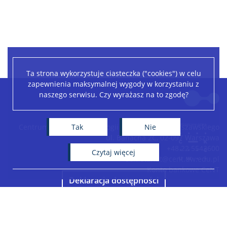
Ta strona wykorzystuje ciasteczka ("cookies") w celu
zapewnienia maksymalnej wygody w korzystaniu z
Leaflet
|
©
OpenStreetMap
contributors
naszego serwisu. Czy wyrażasz na to zgodę?
+
−
Tak
Nie
Centrum Nowych Technologii Uniwersytetu Warszawskiego
ul. Banacha 2C, 02-097 Warszawa
+48 22 5543600
czytaj więcej
sekretariat@cent.uw.edu.pl
Konto bankowe CeNT
Deklaracja dostępności