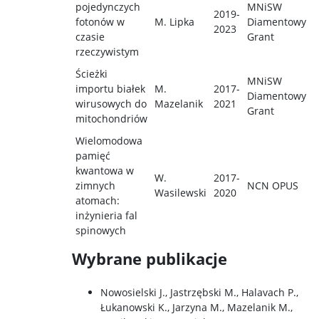
pojedynczych
MNiSW
2019-
fotonów w
M. Lipka
Diamentowy
2023
czasie
Grant
rzeczywistym
Ścieżki
MNiSW
importu białek
M.
2017-
Diamentowy
wirusowych do
Mazelanik
2021
Grant
mitochondriów
Wielomodowa
pamięć
kwantowa w
W.
2017-
zimnych
NCN OPUS
Wasilewski
2020
atomach:
inżynieria fal
spinowych
Wybrane publikacje
Nowosielski J., Jastrzębski M., Halavach P.,
Łukanowski K., Jarzyna M., Mazelanik M.,