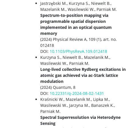
Jastrzȩbski M., Kurzyna S., Niewelt B.,
Mazelanik M., Wasilewski W., Parniak M.
Spectrum-to-position mapping via
programmable spatial dispersion
implemented in an optical quantum
memory
(2024) Physical Review A, 109 (1), art. no.
012418
DOI:
10.1103/PhysRevA.109.012418
Kurzyna S., Niewelt B., Mazelanik M.,
Wasilewski W., Parniak M.
Long-lived collective Rydberg excitations in
atomic gas achieved via ac-Stark lattice
modulation
(2024) Quantum, 8
DOI:
10.22331/q-2024-08-02-1431
Kraśnicki W., Mazelanik M., Lipka M.,
Wasilewski W., Jarzyna M., Banaszek K.,
Parniak M.
Spectral Superresolution via Heterodyne
Sensing