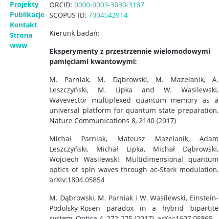
Projekty
ORCID:
0000-0003-3030-3187
Publikacje
SCOPUS ID:
7004542914
Kontakt
Kierunk badań:
Strona
www
Eksperymenty z przestrzennie wielomodowymi
pamięciami kwantowymi:
M. Parniak, M. Dąbrowski, M. Mazelanik, A.
Leszczyński, M. Lipka and W. Wasilewski,
Wavevector multiplexed quantum memory as a
universal platform for quantum state preparation,
Nature Communications 8, 2140 (2017)
Michał Parniak, Mateusz Mazelanik, Adam
Leszczyński, Michał Lipka, Michał Dąbrowski,
Wojciech Wasilewski, Multidimensional quantum
optics of spin waves through ac-Stark modulation,
arXiv:1804.05854
M. Dąbrowski, M. Parniak i W. Wasilewski, Einstein-
Podolsky-Rosen paradox in a hybrid bipartite
system, Optica 4, 272-275 (2017), arXiv:1607.05865