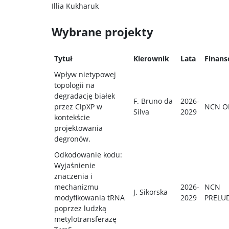
Illia Kukharuk
Wybrane projekty
Tytuł
Kierownik
Lata
Finans
Wpływ nietypowej
topologii na
degradację białek
F. Bruno da
2026-
przez ClpXP w
NCN O
Silva
2029
kontekście
projektowania
degronów.
Odkodowanie kodu:
Wyjaśnienie
znaczenia i
mechanizmu
2026-
NCN
J. Sikorska
modyfikowania tRNA
2029
PRELU
poprzez ludzką
metylotransferazę