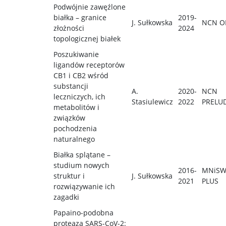
Podwójnie zawęźlone
białka – granice
2019-
J. Sułkowska
NCN O
złożności
2024
topologicznej białek
Poszukiwanie
ligandów receptorów
CB1 i CB2 wśród
substancji
A.
2020-
NCN
leczniczych, ich
Stasiulewicz
2022
PRELU
metabolitów i
związków
pochodzenia
naturalnego
Białka splątane –
studium nowych
2016-
MNiSW
struktur i
J. Sułkowska
2021
PLUS
rozwiązywanie ich
zagadki
Papaino-podobna
proteaza SARS-CoV-2: