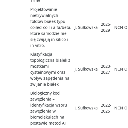
Trm5
Projektowanie
nietrywialnych
foldów białek typu
2025-
coiled-coil i alfa/beta,
J. Sułkowska
NCN O
2029
które samodzielnie
się zwijają in silico i
in vitro.
Klasyfikacja
topologiczna białek z
mostkami
2023-
J. Sułkowska
NCN O
cysteinowymi oraz
2027
wpływ zapętlenia na
zwijanie białek
Biologiczny kod
zawęźlenia –
identyfikacja wzoru
2022-
J. Sułkowska
NCN O
zawęźlenia w
2025
biomolekułach na
postawie metod AI