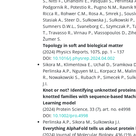
S., Nitti F., Orlandini E., Pasquali S., Perlinska A
Podgornik R., Potestio R., Pugno N.M., Ravnik 
Ricca R., Rohwer C.M., Rosa A., Smrek J., Sousl
Stasiak A., Steer D., Sułkowska J., Sułkowski P.,
Sumners D.W.L., Svaneborg C., Szymczak P., T
T., Travasso R., Virnau P., Vlassopoulos D., Zihe
Žumer S.
Topology in soft and biological matter
(2024) Physics Reports, 1075, pp. 1 – 137
DOI:
10.1016/j.physrep.2024.04.002
Sikora M., Klimentova E., Uchal D., Sramkova D
Perlinska A.P., Nguyen M.L., Korpacz M., Mal
R., Nowakowski S., Rubach P., Simecek P., Sul
J.I.
Knot or not? Identifying unknotted proteins
knotted families with sequence-based Mach
Learning model
(2024) Protein Science, 33 (7), art. no. e4998
DOI:
10.1002/pro.4998
Perlinska A.P., Sikora M., Sulkowska J.I.
Everything AlphaFold tells us about protein
(2024) Journal of Molecular Biology, 436 (19), a