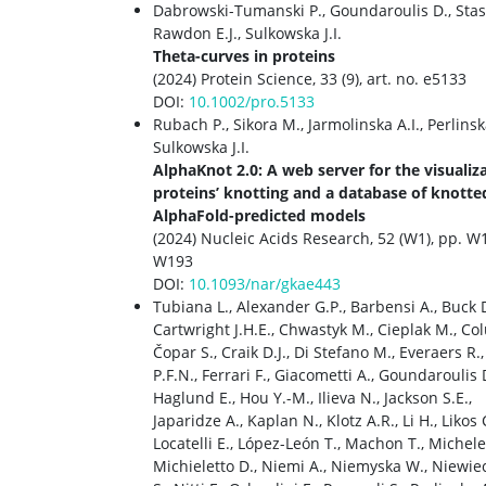
Dabrowski-Tumanski P., Goundaroulis D., Stasi
Rawdon E.J., Sulkowska J.I.
Theta-curves in proteins
(2024) Protein Science, 33 (9), art. no. e5133
DOI:
10.1002/pro.5133
Rubach P., Sikora M., Jarmolinska A.I., Perlinsk
Sulkowska J.I.
AlphaKnot 2.0: A web server for the visualiz
proteins’ knotting and a database of knotte
AlphaFold-predicted models
(2024) Nucleic Acids Research, 52 (W1), pp. W
W193
DOI:
10.1093/nar/gkae443
Tubiana L., Alexander G.P., Barbensi A., Buck D
Cartwright J.H.E., Chwastyk M., Cieplak M., Colu
Čopar S., Craik D.J., Di Stefano M., Everaers R.,
P.F.N., Ferrari F., Giacometti A., Goundaroulis 
Haglund E., Hou Y.-M., Ilieva N., Jackson S.E.,
Japaridze A., Kaplan N., Klotz A.R., Li H., Likos 
Locatelli E., López-León T., Machon T., Michelet
Michieletto D., Niemi A., Niemyska W., Niewie