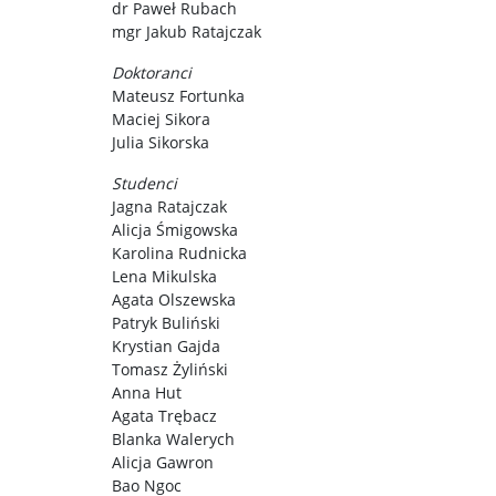
dr Paweł Rubach
mgr Jakub Ratajczak
Doktoranci
Mateusz Fortunka
Maciej Sikora
Julia Sikorska
Studenci
Jagna Ratajczak
Alicja Śmigowska
Karolina Rudnicka
Lena Mikulska
Agata Olszewska
Patryk Buliński
Krystian Gajda
Tomasz Żyliński
Anna Hut
Agata Trębacz
Blanka Walerych
Alicja Gawron
Bao Ngoc