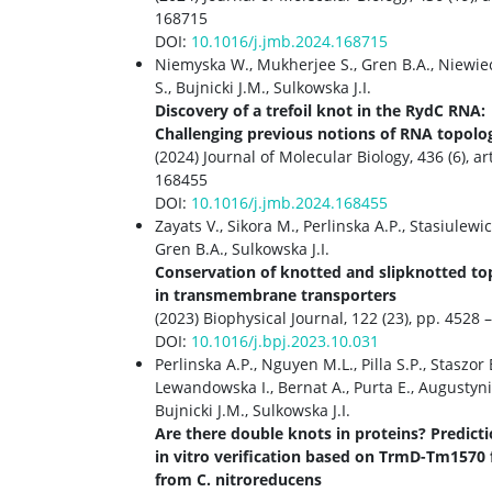
168715
DOI:
10.1016/j.jmb.2024.168715
Niemyska W., Mukherjee S., Gren B.A., Niewie
S., Bujnicki J.M., Sulkowska J.I.
Discovery of a trefoil knot in the RydC RNA:
Challenging previous notions of RNA topolo
(2024) Journal of Molecular Biology, 436 (6), art
168455
DOI:
10.1016/j.jmb.2024.168455
Zayats V., Sikora M., Perlinska A.P., Stasiulewic
Gren B.A., Sulkowska J.I.
Conservation of knotted and slipknotted to
in transmembrane transporters
(2023) Biophysical Journal, 122 (23), pp. 4528 
DOI:
10.1016/j.bpj.2023.10.031
Perlinska A.P., Nguyen M.L., Pilla S.P., Staszor E
Lewandowska I., Bernat A., Purta E., Augustyni
Bujnicki J.M., Sulkowska J.I.
Are there double knots in proteins? Predict
in vitro verification based on TrmD-Tm1570 
from C. nitroreducens