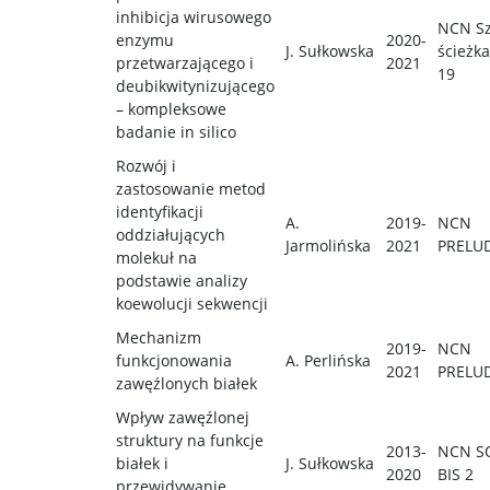
inhibicja wirusowego
NCN S
enzymu
2020-
J. Sułkowska
ścieżka
przetwarzającego i
2021
19
deubikwitynizującego
– kompleksowe
badanie in silico
Rozwój i
zastosowanie metod
identyfikacji
A.
2019-
NCN
oddziałujących
Jarmolińska
2021
PRELU
molekuł na
podstawie analizy
koewolucji sekwencji
Mechanizm
2019-
NCN
funkcjonowania
A. Perlińska
2021
PRELU
zawęźlonych białek
Wpływ zawęźlonej
struktury na funkcje
2013-
NCN S
białek i
J. Sułkowska
2020
BIS 2
przewidywanie