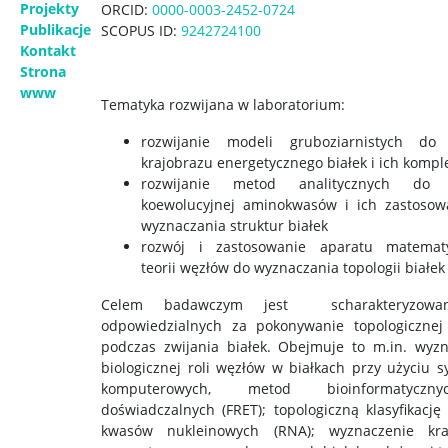
Projekty
ORCID:
0000-0003-2452-0724
Publikacje
SCOPUS ID:
9242724100
Kontakt
Strona
www
Tematyka rozwijana w laboratorium:
rozwijanie modeli gruboziarnistych do 
krajobrazu energetycznego białek i ich komp
rozwijanie metod analitycznych do a
koewolucyjnej aminokwasów i ich zastosow
wyznaczania struktur białek
rozwój i zastosowanie aparatu matemat
teorii węzłów do wyznaczania topologii białek
Celem badawczym jest scharakteryzowan
odpowiedzialnych za pokonywanie topologicznej 
podczas zwijania białek. Obejmuje to m.in. wyz
biologicznej roli węzłów w białkach przy użyciu s
komputerowych, metod bioinformatycz
doświadczalnych (FRET); topologiczną klasyfikację 
kwasów nukleinowych (RNA); wyznaczenie kra