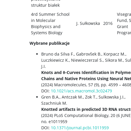
struktur białek
4rd Summer School
Visegr
in Molecular
Fund, 
J. Sułkowska
2016
Biophysics and
Grant
Systems Biology
Progr
Wybrane publikacje
Bruno da Silva F., Gabrovšek B., Korpacz M.,
Luczkiewicz K., Niewieczerzal S., Sikora M., S
J.I.
Knots and θ-Curves Identification in Polyme
Chains and Native Proteins Using Neural N
(2024) Macromolecules, 57 (9), pp. 4599 – 460
DOI:
10.1021/acs.macromol.3c02479
Gren B.A., Antczak M., Zok T., Sulkowska J.I.,
Szachniuk M.
Knotted artifacts in predicted 3D RNA struc
(2024) PLoS Computational Biology, 20 (6 JUNE)
no. e1011959
DOI:
10.1371/journal.pcbi.1011959