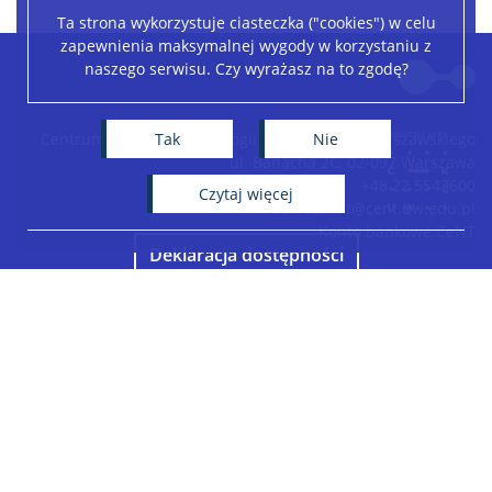
Ta strona wykorzystuje ciasteczka ("cookies") w celu
zapewnienia maksymalnej wygody w korzystaniu z
Leaflet
|
©
OpenStreetMap
contributors
naszego serwisu. Czy wyrażasz na to zgodę?
+
−
Tak
Nie
Centrum Nowych Technologii Uniwersytetu Warszawskiego
ul. Banacha 2C, 02-097 Warszawa
+48 22 5543600
czytaj więcej
sekretariat@cent.uw.edu.pl
Konto bankowe CeNT
Deklaracja dostępności