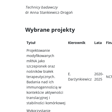
Technicy badawczy
dr Anna Stankiewicz-Drogoń
Wybrane projekty
Tytuł
Kierownik
Lata
Fin
Projektowanie
modyfikowanych
mRNA jako
szczepionek oraz
nośników białek
E.
2020-
terapeutycznych.
NC
Darżynkiewicz
2025
Badania nad ich
immunogennością w
kontekście aktywności
translacyjnej i
stabilności komórkowej
Wykorzystanie