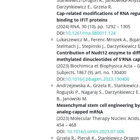
Stankiewicz-Drogon A., Jankowska-Anysz
Darzynkiewicz E., Grzela R.
Cap-related modifications of RNA regu
binding to IFIT proteins
(2024) RNA, 30 (10), pp. 1292 – 1305
DOI:
10.1261/rna.080011.124
Lukaszewicz M., Ferenc-Mrozek A., Bojar
Stelmach J., Stepinski J., Darzynkiewicz E
Contribution of Nudt12 enzyme to diff
methylated dinucleotides of 5’RNA cap
(2023) Biochimica et Biophysica Acta – 
Subjects, 1867 (9), art. no. 130400
DOI:
10.1016/j.bbagen.2023.130400
Andrzejewska A., Grzela R., Stankiewicz
Rogujski P., Nagaraj S., Darzynkiewicz E
B., Janowski M.
Mesenchymal stem cell engineering b
analog-capped mRNA
(2023) Molecular Therapy Nucleic Acids,
454 – 468
DOI:
10.1016/j.omtn.2023.07.006
Grzela R., Piecyk K., Stankiewicz-Drogon 