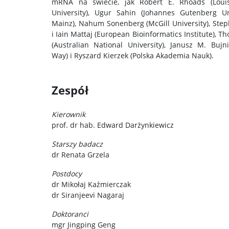
mRNA na świecie, jak Robert E. Rhoads (Louis
University), Ugur Sahin (Johannes Gutenberg Un
Mainz), Nahum Sonenberg (McGill University), Ste
i Iain Mattaj (European Bioinformatics Institute), T
(Australian National University), Janusz M. Bujni
Way) i Ryszard Kierzek (Polska Akademia Nauk).
Zespół
Kierownik
prof. dr hab. Edward Darżynkiewicz
Starszy badacz
dr Renata Grzela
Postdocy
dr Mikołaj Kaźmierczak
dr Siranjeevi Nagaraj
Doktoranci
mgr Jingping Geng