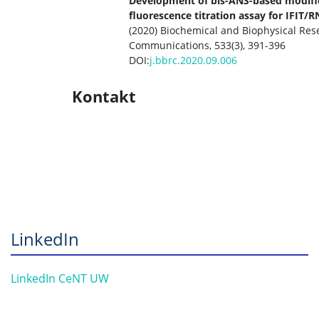
Development of bis-ANS-based modifi
fluorescence titration assay for IFIT/
(2020) Biochemical and Biophysical Res
Communications, 533(3), 391-396
DOI:
j.bbrc.2020.09.006
Kontakt
LinkedIn
LinkedIn CeNT UW