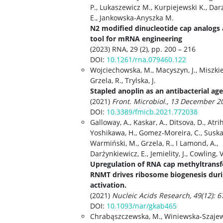
P., Lukaszewicz M., Kurpiejewski K., Da
E., Jankowska-Anyszka M.
N2 modified dinucleotide cap analogs 
tool for mRNA engineering
(2023) RNA, 29 (2), pp. 200 – 216
DOI:
10.1261/rna.079460.122
Wojciechowska, M., Macyszyn, J., Miszkiew
Grzela, R., Trylska, J.
Stapled anoplin as an antibacterial ag
(2021)
Front. Microbiol., 13 December 2
DOI:
10.3389/fmicb.2021.772038
Galloway, A., Kaskar, A., Ditsova, D., Atrih
Yoshikawa, H., Gomez-Moreira, C., Suska,
Warmiński, M., Grzela, R., I Lamond, A.,
Darżynkiewicz, E., Jemielity, J., Cowling, 
Upregulation of RNA cap methyltransf
RNMT drives ribosome biogenesis durin
activation.
(2021)
Nucleic Acids Research, 49(12): 
DOI:
10.1093/nar/gkab465
Chrabąszczewska, M., Winiewska-Szajew