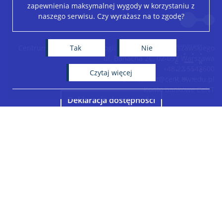
zapewnienia maksymalnej wygody w korzystaniu z
Leaflet
|
©
OpenStreetMap
contributors
naszego serwisu. Czy wyrażasz na to zgodę?
+
−
Tak
Nie
Centrum Nowych Technologii Uniwersytetu Warszawskiego
ul. Banacha 2C, 02-097 Warszawa
+48 22 5543600
czytaj więcej
sekretariat@cent.uw.edu.pl
Konto bankowe CeNT
Deklaracja dostępności