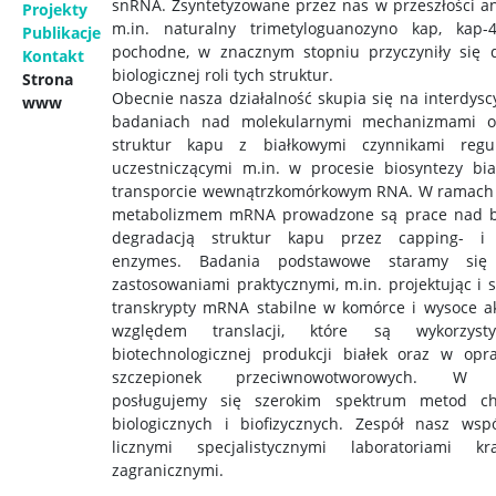
snRNA. Zsyntetyzowane przez nas w przeszłości an
Projekty
m.in. naturalny trimetyloguanozyno kap, kap-
Publikacje
pochodne, w znacznym stopniu przyczyniły się 
Kontakt
biologicznej roli tych struktur.
Strona
Obecnie nasza działalność skupia się na interdysc
www
badaniach nad molekularnymi mechanizmami o
struktur kapu z białkowymi czynnikami regul
uczestniczącymi m.in. w procesie biosyntezy bi
transporcie wewnątrzkomórkowym RNA. W ramach
metabolizmem mRNA prowadzone są prace nad bi
degradacją struktur kapu przez capping- i
enzymes. Badania podstawowe staramy się
zastosowaniami praktycznymi, m.in. projektując i s
transkrypty mRNA stabilne w komórce i wysoce 
względem translacji, które są wykorzys
biotechnologicznej produkcji białek oraz w op
szczepionek przeciwnowotworowych. W 
posługujemy się szerokim spektrum metod ch
biologicznych i biofizycznych. Zespół nasz wsp
licznymi specjalistycznymi laboratoriami k
zagranicznymi.