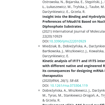
Ostrowska, N., Bojarska, E., Stępiński, J.
Ł., Łukaszewicz, M., Trylska, J., Taube, M.
Darżynkiewicz, E., Grzela, R.
Insight into the Binding and Hydrolyti
Preferences of hNudt16 Based on Nucl
Diphosphate Substrates.
(2021) International Journal of Molecula
22(20):10929
DOI:
10.3390/ijms222010929
Miedziak, B., Dobieżyńska, A., Darżynkiew
Bartkowska, J., Miszkiewicz, J., Kowalska, 
Darzynkiewicz, E.
Kinetic analysis of IFIT1 and IFIT5 inte
with different native and engineered
its consequences for designing mRNA
therapeutics
(2020)
RNA, 26(1), 58-68.
DOI:
10.1261/rna.073304.11
9
Dobieżyńska, A., Miszkiewicz, J., Darżynk
M., Tyras, M., Stankiewicz-Drogoń, A., Try
& Grzela, R.