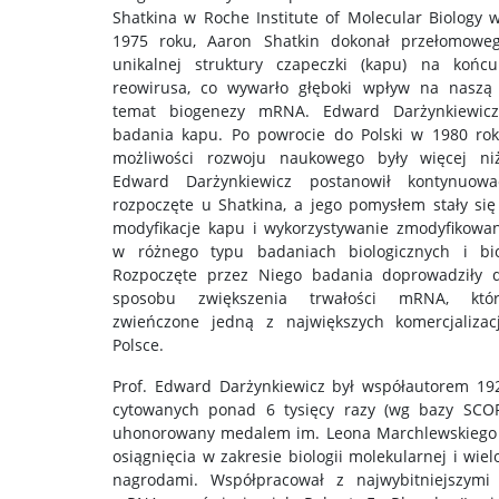
Shatkina w Roche Institute of Molecular Biology 
1975 roku, Aaron Shatkin dokonał przełomoweg
unikalnej struktury czapeczki (kapu) na koń
reowirusa, co wywarło głęboki wpływ na naszą
temat biogenezy mRNA. Edward Darżynkiewicz
badania kapu. Po powrocie do Polski w 1980 rok
możliwości rozwoju naukowego były więcej ni
Edward Darżynkiewicz postanowił kontynuow
rozpoczęte u Shatkina, a jego pomysłem stały si
modyfikacje kapu i wykorzystywanie zmodyfikow
w różnego typu badaniach biologicznych i biof
Rozpoczęte przez Niego badania doprowadziły d
sposobu zwiększenia trwałości mRNA, któr
zwieńczone jedną z największych komercjalizac
Polsce.
Prof. Edward Darżynkiewicz był współautorem 192
cytowanych ponad 6 tysięcy razy (wg bazy SCOP
uhonorowany medalem im. Leona Marchlewskiego 
osiągnięcia w zakresie biologii molekularnej i wie
nagrodami. Współpracował z najwybitniejszymi