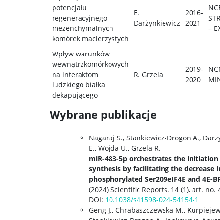
potencjału
NC
E.
2016-
regeneracyjnego
ST
Darżynkiewicz
2021
mezenchymalnych
– E
komórek macierzystych
Wpływ warunków
wewnątrzkomórkowych
2019-
NC
na interaktom
R. Grzela
2020
MI
ludzkiego białka
dekapującego
Wybrane publikacje
Nagaraj S., Stankiewicz-Drogon A., Darz
E., Wojda U., Grzela R.
miR-483-5p orchestrates the initiation
synthesis by facilitating the decrease i
phosphorylated Ser209eIF4E and 4E-BP
(2024) Scientific Reports, 14 (1), art. no.
DOI:
10.1038/s41598-024-54154-1
Geng J., Chrabaszczewska M., Kurpiejews