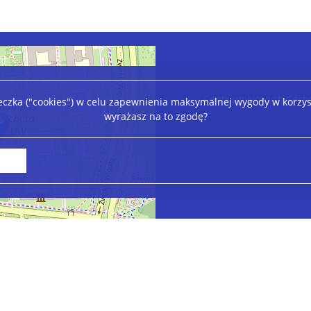
Centrum Nowych Techn
teczka ("cookies") w celu zapewnienia maksymalnej wygody w korzys
wyrażasz na to zgodę?
Leaflet
|
©
OpenStreetMap
contributors
Deklaracja dostępności