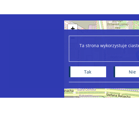
+
−
Ta strona wykorzystuje cias
Tak
Nie