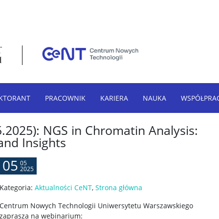
KTORANT
PRACOWNIK
KARIERA
NAUKA
WSPÓŁPRA
.2025): NGS in Chromatin Analysis:
and Insights
05
05
2025
Kategoria:
Aktualności CeNT
,
Strona główna
Centrum Nowych Technologii Uniwersytetu Warszawskiego
zaprasza na webinarium: