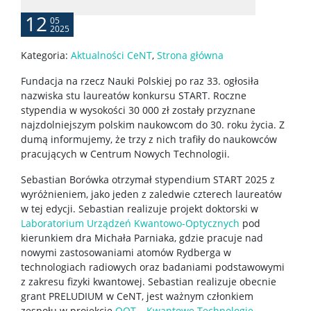
Serwerownia
12
05
2025
Kategoria:
Aktualności CeNT
,
Strona główna
KONTAKT
Fundacja na rzecz Nauki Polskiej po raz 33. ogłosiła
nazwiska stu laureatów konkursu START. Roczne
stypendia w wysokości 30 000 zł zostały przyznane
najzdolniejszym polskim naukowcom do 30. roku życia. Z
dumą informujemy, że trzy z nich trafiły do naukowców
pracujących w Centrum Nowych Technologii.
Sebastian Borówka otrzymał stypendium START 2025 z
wyróżnieniem, jako jeden z zaledwie czterech laureatów
w tej edycji. Sebastian realizuje projekt doktorski w
Laboratorium Urządzeń Kwantowo-Optycznych
pod
kierunkiem dra Michała Parniaka, gdzie pracuje nad
nowymi zastosowaniami atomów Rydberga w
technologiach radiowych oraz badaniami podstawowymi
z zakresu fizyki kwantowej. Sebastian realizuje obecnie
grant PRELUDIUM w CeNT, jest ważnym członkiem
zespołu w projekcie
QOT – Kwantowe Technologie