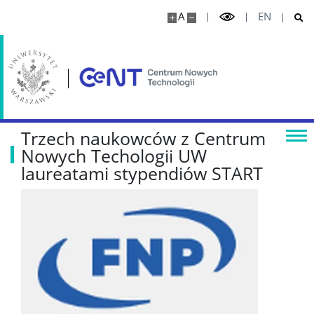
A
EN
Publikacje
Projekty
Seminaria naukowe
Trzech naukowców z Centrum
Nowych Techologii UW
WSPÓŁPRACA
laureatami stypendiów START
Współpraca naukowa
Jednostki usługowe
Wynajem powierzchni