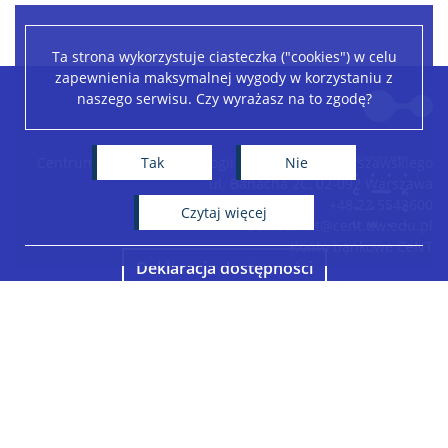
Ta strona wykorzystuje ciasteczka ("cookies") w celu
zapewnienia maksymalnej wygody w korzystaniu z
Leaflet
|
©
OpenStreetMap
contributors
naszego serwisu. Czy wyrażasz na to zgodę?
+
−
Tak
Nie
Centrum Nowych Technologii Uniwersytetu Warszawskiego
ul. Banacha 2C, 02-097 Warszawa
+48 22 5543600
czytaj więcej
sekretariat@cent.uw.edu.pl
Konto bankowe CeNT
Deklaracja dostępności