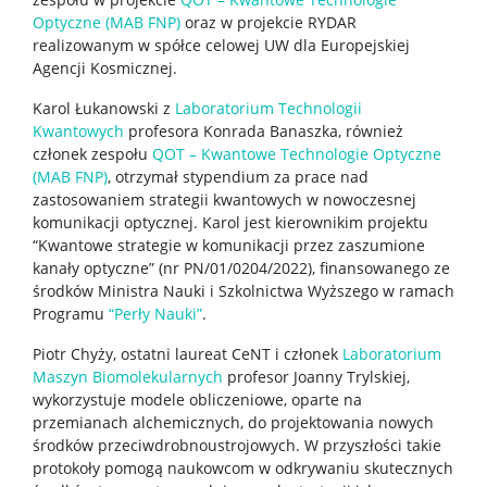
Optyczne (MAB FNP)
oraz w projekcie RYDAR
realizowanym w spółce celowej UW dla Europejskiej
Agencji Kosmicznej.
Karol Łukanowski z
Laboratorium Technologii
Kwantowych
profesora Konrada Banaszka, również
członek zespołu
QOT – Kwantowe Technologie Optyczne
(MAB FNP)
, otrzymał stypendium za prace nad
zastosowaniem strategii kwantowych w nowoczesnej
komunikacji optycznej. Karol jest kierownikim projektu
“Kwantowe strategie w komunikacji przez zaszumione
kanały optyczne” (nr PN/01/0204/2022), finansowanego ze
środków Ministra Nauki i Szkolnictwa Wyższego w ramach
Programu
“Perły Nauki”
.
Piotr Chyży, ostatni laureat CeNT i członek
Laboratorium
Maszyn Biomolekularnych
profesor Joanny Trylskiej,
wykorzystuje modele obliczeniowe, oparte na
przemianach alchemicznych, do projektowania nowych
środków przeciwdrobnoustrojowych. W przyszłości takie
protokoły pomogą naukowcom w odkrywaniu skutecznych