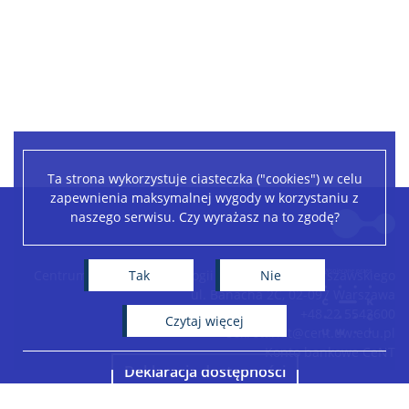
Ta strona wykorzystuje ciasteczka ("cookies") w celu
zapewnienia maksymalnej wygody w korzystaniu z
Leaflet
|
©
OpenStreetMap
contributors
naszego serwisu. Czy wyrażasz na to zgodę?
+
−
Tak
Nie
Centrum Nowych Technologii Uniwersytetu Warszawskiego
ul. Banacha 2C, 02-097 Warszawa
+48 22 5543600
czytaj więcej
sekretariat@cent.uw.edu.pl
Konto bankowe CeNT
Deklaracja dostępności