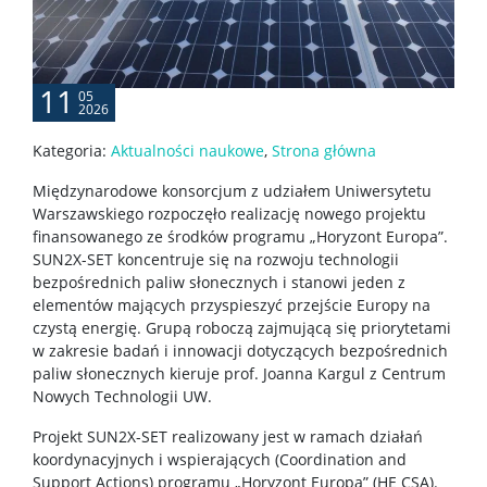
11
05
2026
Kategoria:
Aktualności naukowe
,
Strona główna
Międzynarodowe konsorcjum z udziałem Uniwersytetu
Warszawskiego rozpoczęło realizację nowego projektu
finansowanego ze środków programu „Horyzont Europa”.
SUN2X-SET koncentruje się na rozwoju technologii
bezpośrednich paliw słonecznych i stanowi jeden z
elementów mających przyspieszyć przejście Europy na
czystą energię. Grupą roboczą zajmującą się priorytetami
w zakresie badań i innowacji dotyczących bezpośrednich
paliw słonecznych kieruje prof. Joanna Kargul z Centrum
Nowych Technologii UW.
Projekt SUN2X-SET realizowany jest w ramach działań
koordynacyjnych i wspierających (Coordination and
Support Actions) programu „Horyzont Europa” (HE CSA).