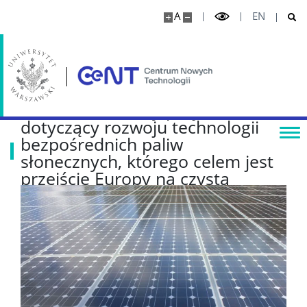
A
EN
SUN2X-SET: nowy projekt
dotyczący rozwoju technologii
bezpośrednich paliw
słonecznych, którego celem jest
przejście Europy na czystą
energię