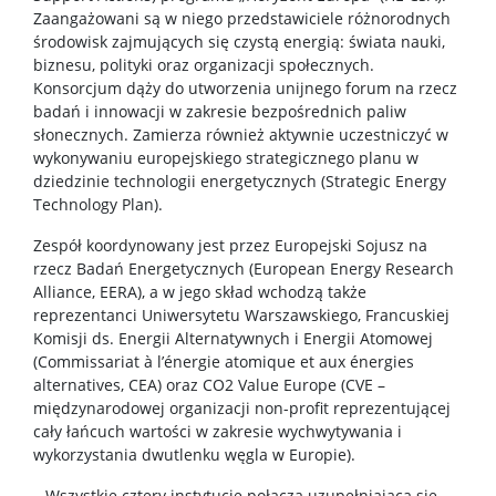
Zaangażowani są w niego przedstawiciele różnorodnych
środowisk zajmujących się czystą energią: świata nauki,
biznesu, polityki oraz organizacji społecznych.
Konsorcjum dąży do utworzenia unijnego forum na rzecz
badań i innowacji w zakresie bezpośrednich paliw
słonecznych. Zamierza również aktywnie uczestniczyć w
wykonywaniu europejskiego strategicznego planu w
dziedzinie technologii energetycznych (Strategic Energy
Technology Plan).
Zespół koordynowany jest przez Europejski Sojusz na
rzecz Badań Energetycznych (European Energy Research
Alliance, EERA), a w jego skład wchodzą także
reprezentanci Uniwersytetu Warszawskiego, Francuskiej
Komisji ds. Energii Alternatywnych i Energii Atomowej
(Commissariat à l’énergie atomique et aux énergies
alternatives, CEA) oraz CO2 Value Europe (CVE –
międzynarodowej organizacji non-profit reprezentującej
cały łańcuch wartości w zakresie wychwytywania i
wykorzystania dwutlenku węgla w Europie).
– Wszystkie cztery instytucje połączą uzupełniającą się