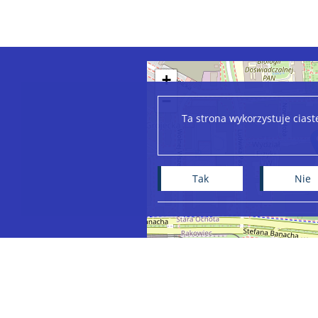
+
−
Ta strona wykorzystuje cias
Tak
Nie