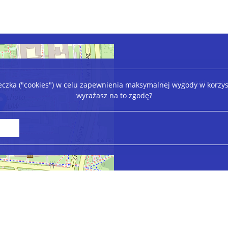
Centrum Nowych Techn
teczka ("cookies") w celu zapewnienia maksymalnej wygody w korzys
wyrażasz na to zgodę?
Leaflet
|
©
OpenStreetMap
contributors
Deklaracja dostępności